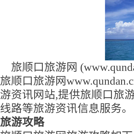
旅顺口旅游网 (www.qundan
旅顺口旅游网www.qunda
游资讯网站,提供旅顺口旅
线路等旅游资讯信息服务。
旅游攻略