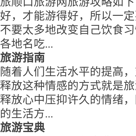
旅顺口旅游网旅游攻略如下
好，才能游得好，所以一定
不要太多地改变自己饮食习
各地名吃...
旅游指南
随着人们生活水平的提高，
释放这种情感的方式就是旅
释放心中压抑许久的情绪，
的生活方...
旅游宝典